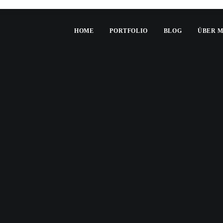
HOME
PORTFOLIO
BLOG
ÜBER 
IN
PORTRAIT
•
3. JANUAR 2020
•
2 MINUTES