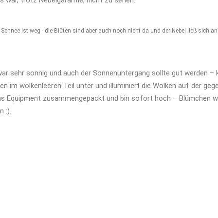
war, trotz Nebelgarantie, nicht zu sehen.
chnee ist weg - die Blüten sind aber auch noch nicht da und der Nebel ließ sich 
war sehr sonnig und auch der Sonnenuntergang sollte gut werden – k
 im wolkenleeren Teil unter und illuminiert die Wolken auf der geg
das Equipment zusammengepackt und bin sofort hoch – Blümchen war
 :).