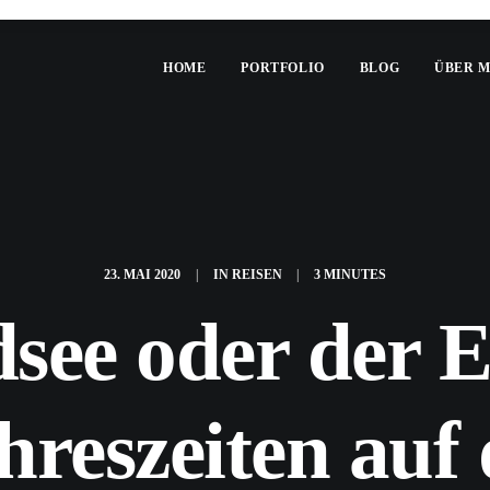
HOME
PORTFOLIO
BLOG
ÜBER 
23. MAI 2020
|
IN
REISEN
|
3 MINUTES
see oder der E
hreszeiten auf 