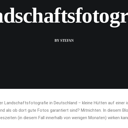
dschaftsfotogr
BY
STEFAN
der Landschaftsfotografie in Deutschland – kleine Hütten auf einer i
 und als ob dort gute Fotos garantiert sind? Mitnichten. In diesem B
reszeiten (in diesem Fall innerhalb von wenigen Monaten) wirken kan