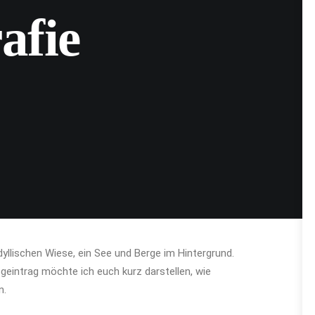
afie
dyllischen Wiese, ein See und Berge im Hintergrund.
logeintrag möchte ich euch kurz darstellen, wie
n.