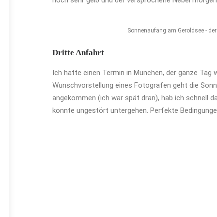
noch sehr gelb und der versprochene Nebel morgens 
Sonnenaufang am Geroldsee - der S
Dritte Anfahrt
Ich hatte einen Termin in München, der ganze Tag 
Wunschvorstellung eines Fotografen geht die Sonnen
angekommen (ich war spät dran), hab ich schnell 
konnte ungestört untergehen. Perfekte Bedingungen