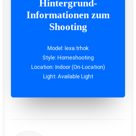
Hintergrund-
Informationen zum
Shooting
Model: lexa.trhok
Style: Homeshooting
Location: Indoor (On-Location)
Light: Available Light